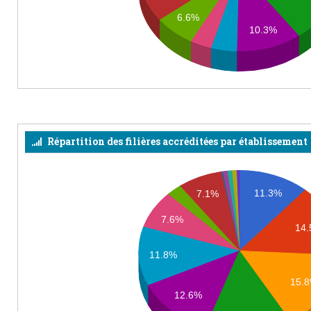
6.6%
10.3%
Répartition des filières accréditées par établissement
11.3%
7.1%
7.6%
14
11.8%
15.
12.6%